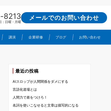
-8213
メールでのお問い合わせ
定休日：日曜・月曜
講演
企業研修
ブログ
お問い合わせ
最近の投稿
AIスロップが人間関係をダメにする
言語化道場とは
人間力で差をつけろ！
名詞を使いこなせると文章は描写的になる