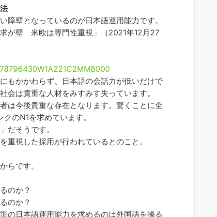
方法
高い障壁となっているのが日本語運用能力です。
が壁 米欧は専門性重視」（2021年12月27
KKZO78796430W1A221C2MM8000
るにもかかわらず、日本語の会話力が低いだけで
本社会は貴重な人材をみすみす失っています。
働者は今後貴重な存在となります。驚くことに全
ンクのN1を求めています。
ら」だそうです。
性を重視した採用が行われているとのこと。
るからです。
せるのか？
きるのか？
水準の日本語運用能力を求めるのは外国語を操る