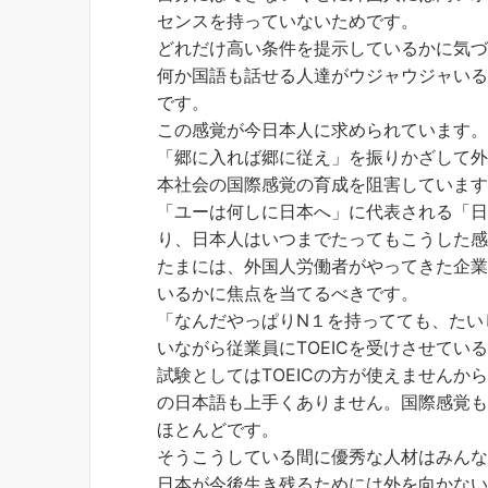
センスを持っていないためです。
どれだけ高い条件を提示しているかに気
何か国語も話せる人達がウジャウジャい
です。
この感覚が今日本人に求められています
「郷に入れば郷に従え」を振りかざして
本社会の国際感覚の育成を阻害していま
「ユーは何しに日本へ」に代表される「
り、日本人はいつまでたってもこうした
たまには、外国人労働者がやってきた企
いるかに焦点を当てるべきです。
「なんだやっぱりN１を持ってても、たい
いながら従業員にTOEICを受けさせてい
試験としてはTOEICの方が使えません
の日本語も上手くありません。国際感覚
ほとんどです。
そうこうしている間に優秀な人材はみん
日本が今後生き残るためには外を向かな