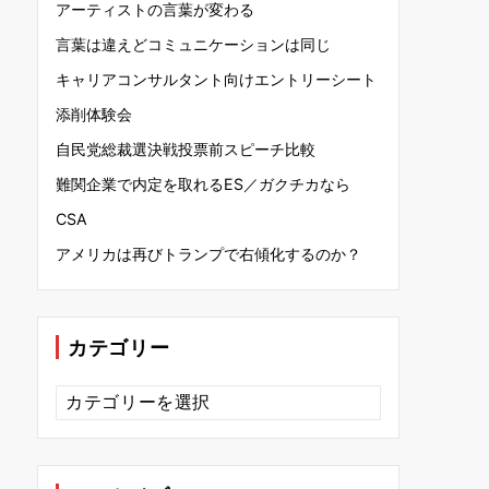
アーティストの言葉が変わる
言葉は違えどコミュニケーションは同じ
キャリアコンサルタント向けエントリーシート
添削体験会
自民党総裁選決戦投票前スピーチ比較
難関企業で内定を取れるES／ガクチカなら
CSA
アメリカは再びトランプで右傾化するのか？
カテゴリー
カ
テ
ゴ
リ
ー