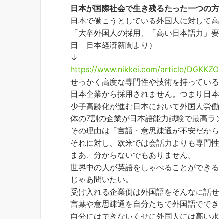
日本が国際社会で生き残るたった一つの
日本で働こうとしている外国人に対して
「大卒外国人の採用、「高い日本語力」要求
日 日本経済新聞より）
↓
https://www.nikkei.com/article/DG
せっかく高度な専門性や技術を持ってい
日本企業から採用されません。つまり日
少子高齢化が進む日本において外国人労
体の7割の企業が日本語能力試験で最高ラ
その理由は「言語・意思疎通が不安だか
それに対し、欧米では会話力よりも専門
まあ、分からないでもありません。
世界中の人が英語をしゃべることができ
じゃあ問いたい。
受け入れる企業側は外国語をそんなに話
言葉や意思疎通を自分たちで外国語でで
自分にはできないくせに外国人には高い