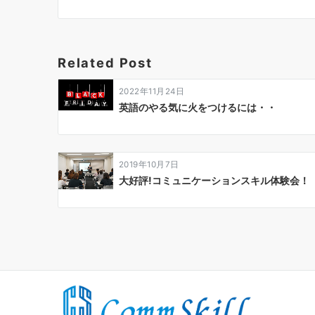
ビ
ゲ
ー
Related Post
シ
ョ
2022年11月24日
ン
英語のやる気に火をつけるには・・
2019年10月7日
大好評!コミュニケーションスキル体験会！