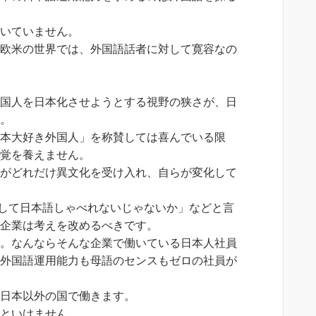
づいていません。
る欧米の世界では、外国語話者に対して寛容なの
。
外国人を日本化させようとする視野の狭さが、日
す。
日本大好き外国人」を称賛しては喜んでいる限
感覚を養えません。
業がどれだけ異文化を受け入れ、自らが変化して
して日本語しゃべれないじゃないか」などと言
る企業は考えを改めるべきです。
から。なんならそんな企業で働いている日本人社員
も外国語運用能力も母語のセンスもゼロの社員が
な日本以外の国で働きます。
いといけません。