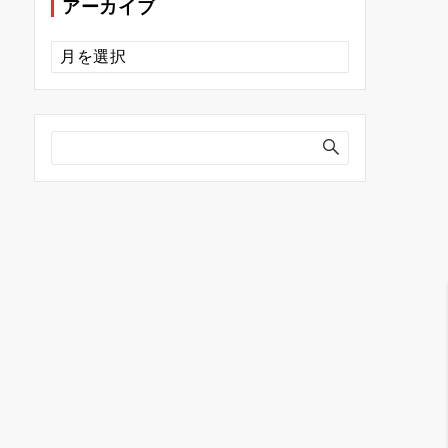
アーカイブ
ア
ー
カ
イ
ブ