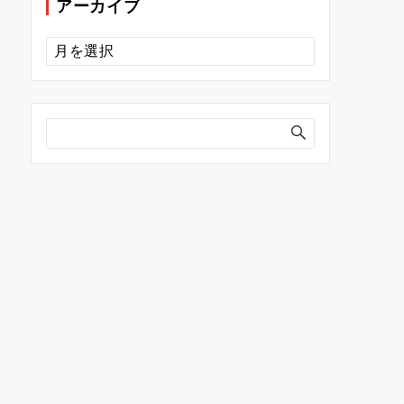
アーカイブ
ア
ー
カ
イ
ブ