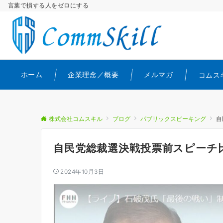
言葉で損する人をゼロにする
ホーム
企業理念／概要
メルマガ
コムス
株式会社コムスキル
ブログ
パブリックスピーキング
自
自民党総裁選決戦投票前スピーチ
2024年10月3日