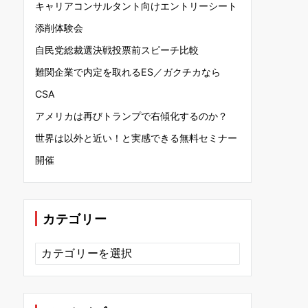
キャリアコンサルタント向けエントリーシート
添削体験会
自民党総裁選決戦投票前スピーチ比較
難関企業で内定を取れるES／ガクチカなら
CSA
アメリカは再びトランプで右傾化するのか？
世界は以外と近い！と実感できる無料セミナー
開催
カテゴリー
カ
テ
ゴ
リ
ー