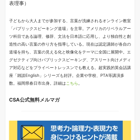
表理事）
子どもから大人までが参加する、言葉が洗練されるオンライン教室
「パブリックスピーキング道場」を主宰。アメリカのリベラルアー
ツ科目である論理、修辞、文法を日本語に応用し、より独自性と創
造性の高い言葉の作り方を指導している。現在は認定講師が各自の
道場を持ち、言葉の見える化と映像化をテーマに全国に展開中。エ
グゼクティブ向けパブリックスピーキング、アスリート向けメディ
ア対応などをプライベートレッスンでも教える。超実践的英会話講
座「雑談English」シリーズも好評。企業や学校、PTA等講演多
数。福岡県春日市出身。詳細は
こちら
。
CSA公式無料メルマガ