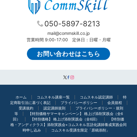
050-5897-8213
mail@commskill.co.jp
営業時間 9:00-17:00 定休日：日曜・月曜
お問い合わせはこちら
ホーム
コムスキル講座一覧
コムスキル認定講師
特
定商取引法に基づく表記
プライバシーポリシー
会員規程
受講規約
認定講師規則
プライバシーポリシー・規則
等
【特別価格サマーキャンペーン】 格上げ添削実践会（全6
回）
【特別価格】 格上げ添削実践会（全6回）
【特別価
格・アンディクラス】添削実践会+コムスキル言語化講師養成実践会同
時申し込み
コムスキル受講生限定「原稿添削」