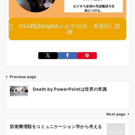
CSA雑談Englishメルマガ(火・木発行）詳
細
Previous page
投
Death by PowerPointは世界の常識
稿
ナ
ビ
ゲ
Next page
ー
防衛費増額をコミュニケーション学から考える
シ