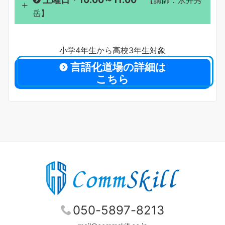
【講師：永井秀
岳】
永井秀岳
小学4年生から高校3年生対象
言語化道場の詳細は
こちら
上級コムスキル言語化講師
中学校で２５年勤務した後、日本語
教師として１４年が過ぎました。
CSAで学び終えた今、この経験が逆
中級スピーチアップグレーダー
だったらよかったかもしれないと思
キャリアコンサルタントとして大
050-5897-8213
うのです。
学でキャリア形成と就職支援に関す