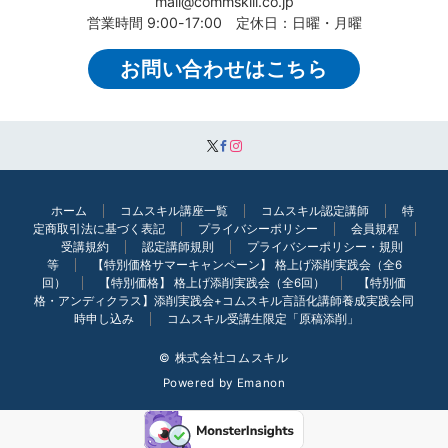
mail@commskill.co.jp
まずCSAで洗練された日本語を学
営業時間 9:00-17:00 定休日：日曜・月曜
る講義を担当しています。学生から
びます。わかりやすい話し方には、
相談を受け応募書類を添削している
お問い合わせはこちら
無駄な言葉の羅列がありません。外
と、文章表現の幼さが目立ちます。
国人には簡潔に説明する必要があり
会話の中ではその人ならではの経験
ます。日本語がよくわからない人に
と逸話が出てくるのですが、言葉足
理解できるような説明ができる技術
らずのせいで効果的な自己PRに繋が
ホーム
コムスキル講座一覧
コムスキル認定講師
特
は、中学生への指導にも役にたった
っていないのです。就職活動におい
定商取引法に基づく表記
プライバシーポリシー
会員規程
でしょう。教え子たちにプレゼンテ
受講規約
認定講師規則
プライバシーポリシー・規則
て自己分析を重ねた後、最後に必要
等
【特別価格サマーキャンペーン】 格上げ添削実践会（全6
ーションする楽しさを体験させたか
なのは言語化する能力です。
回）
【特別価格】 格上げ添削実践会（全6回）
【特別価
格・アンディクラス】添削実践会+コムスキル言語化講師養成実践会同
ったです。
時申し込み
コムスキル受講生限定「原稿添削」
最近では生成AIを使って就活準備
しかし、今からでも遅くありませ
© 株式会社コムスキル
を始める動きが出ていますが、その
Powered by
Emanon
ん。みなさんとともに言葉の森を散
機械へ向けた指示も言葉で行われま
策し、相手の心に届く表現をみつけ
す。どれほど膨大な情報量があって