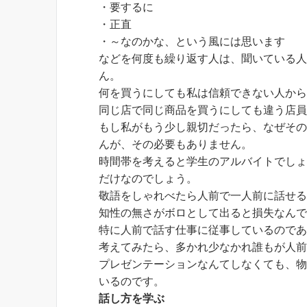
・要するに
・正直
・～なのかな、という風には思います
などを何度も繰り返す人は、聞いている
ん。
何を買うにしても私は信頼できない人か
同じ店で同じ商品を買うにしても違う店
もし私がもう少し親切だったら、なぜそ
んが、その必要もありません。
時間帯を考えると学生のアルバイトでし
だけなのでしょう。
敬語をしゃれべたら人前で一人前に話せ
知性の無さがボロとして出ると損失なん
特に人前で話す仕事に従事しているので
考えてみたら、多かれ少なかれ誰もが人
プレゼンテーションなんてしなくても、
いるのです。
話し方を学ぶ