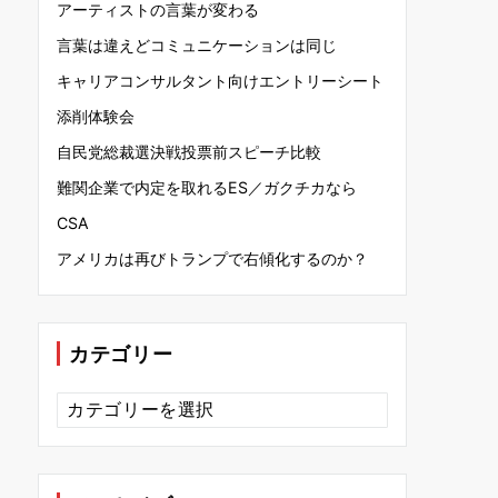
アーティストの言葉が変わる
言葉は違えどコミュニケーションは同じ
キャリアコンサルタント向けエントリーシート
添削体験会
自民党総裁選決戦投票前スピーチ比較
難関企業で内定を取れるES／ガクチカなら
CSA
アメリカは再びトランプで右傾化するのか？
カテゴリー
カ
テ
ゴ
リ
ー