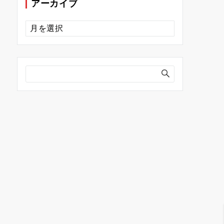
アーカイブ
ア
ー
カ
イ
ブ