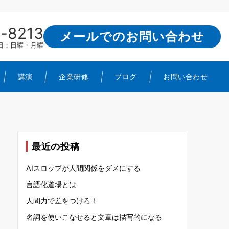
-8213
メールでのお問い合わせ
定休日：日曜・月曜
講演
企業研修
ブログ
お問い合わせ
最近の投稿
AIスロップが人間関係をダメにする
言語化道場とは
人間力で差をつけろ！
名詞を使いこなせると文章は描写的になる