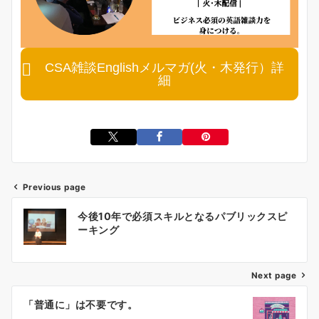
CSA雑談Englishメルマガ(火・木発行）詳
細
Previous page
投
今後10年で必須スキルとなるパブリックスピ
稿
ーキング
ナ
ビ
ゲ
Next page
ー
「普通に」は不要です。
シ