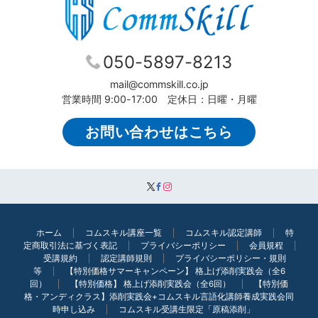
050-5897-8213
mail@commskill.co.jp
営業時間 9:00-17:00 定休日：日曜・月曜
お問い合わせはこちら
ホーム
コムスキル講座一覧
コムスキル認定講師
特
定商取引法に基づく表記
プライバシーポリシー
会員規程
受講規約
認定講師規則
プライバシーポリシー・規則
等
【特別価格サマーキャンペーン】 格上げ添削実践会（全6
回）
【特別価格】 格上げ添削実践会（全6回）
【特別価
格・アンディクラス】添削実践会+コムスキル言語化講師養成実践会同
時申し込み
コムスキル受講生限定「原稿添削」