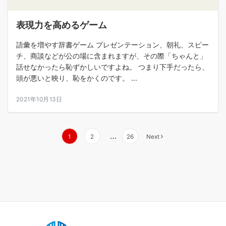
表現力を高めるゲーム
語彙を増やす辞書ゲーム プレゼンテーション、朝礼、スピー
チ、商談などが公の場に含まれますが、その際「ちゃんと」
話せなかったら恥ずかしいですよね。 つまり下手だったら、
頭が悪いと映り、恥をかくのです。 ...
2021年10月13日
投
…
1
2
26
Next
稿
の
ペ
ー
ジ
送
り