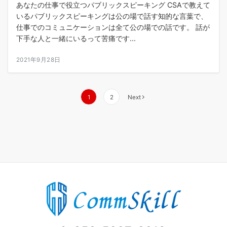
あなたの仕事で役立つパブリックスピーキング CSAで教えて
いるパブリックスピーキングは公の場で話す知的な言葉で、
仕事でのコミュニケーションは全て公の場での話です。 話が
下手な人と一緒にいるって苦痛です...
2021年9月28日
投
1
2
Next
稿
の
ペ
ー
ジ
送
り