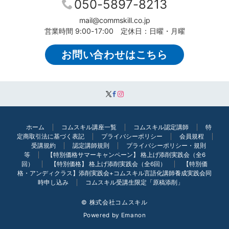
050-5897-8213
mail@commskill.co.jp
営業時間 9:00-17:00 定休日：日曜・月曜
お問い合わせはこちら
ホーム
コムスキル講座一覧
コムスキル認定講師
特
定商取引法に基づく表記
プライバシーポリシー
会員規程
受講規約
認定講師規則
プライバシーポリシー・規則
等
【特別価格サマーキャンペーン】 格上げ添削実践会（全6
回）
【特別価格】 格上げ添削実践会（全6回）
【特別価
格・アンディクラス】添削実践会+コムスキル言語化講師養成実践会同
時申し込み
コムスキル受講生限定「原稿添削」
© 株式会社コムスキル
Powered by
Emanon