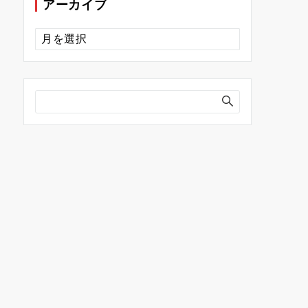
アーカイブ
ア
ー
カ
イ
ブ