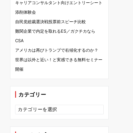
キャリアコンサルタント向けエントリーシート
添削体験会
自民党総裁選決戦投票前スピーチ比較
難関企業で内定を取れるES／ガクチカなら
CSA
アメリカは再びトランプで右傾化するのか？
世界は以外と近い！と実感できる無料セミナー
開催
カテゴリー
カ
テ
ゴ
リ
ー