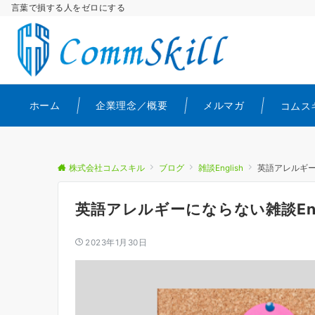
言葉で損する人をゼロにする
ホーム
企業理念／概要
メルマガ
コムス
株式会社コムスキル
ブログ
雑談English
英語アレルギーに
英語アレルギーにならない雑談Eng
2023年1月30日