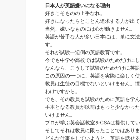
日本人が英語嫌いになる理由
好きこそものの上手なれ。
好きになったらとことん追求する力が出
当然、嫌いなものには心が動きません。
英語が苦手な人が多い日本には、単に文
す。
それが試験一辺倒の英語教育です。
今でも中学や高校では試験のためだけに
なんなら、こうして試験のためだけに英
この原因の一つに、英語を実際に楽しく
教員は生徒の目標でないといけません。
わけですから。
でも、その教員も試験のために英語を学
手本となる教員が以前はもっと少なかっ
いけません。
プロが学ぶ英会話教室をCSAは提供して
そしてそれは教員に限ったことではあり
どんな仕事をしていようと、英語を話せ