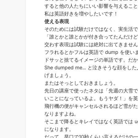
すると他の人たちにいい影響を与えるこ
私は英語好きを増やしたいです！
使える表現
そのためには試験だけではなく、実生活
「誰とかと誰とかが付き合ってたんだけ
交わす表現は試験には絶対に出てきませ
フラれるとかフルは英語で dump を使い
ドサッと捨てるイメージの単語です。だ
She dumped me... と泣きそう
げましょう。
またはそっとしておきましょう。
先日の講座で使ったネタは「先週の大雪で
いことになっているよ。もうヤダ！」を
飛行機の便がキャンセルされるほど雪が
なりますよね。
そこまで降るとキレイではなく英語では u
になります。
だって、早口で10秒くらい言えるだけの