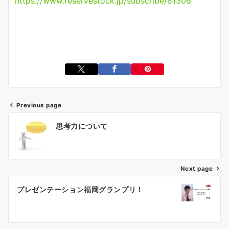
https://www.reservestock.jp/subscribe/81306
Previous page
投
思考力について
稿
ナ
ビ
ゲ
Next page
ー
プレゼンテーション福岡グランプリ！
シ
ョ
ン