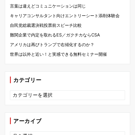
言葉は違えどコミュニケーションは同じ
キャリアコンサルタント向けエントリーシート添削体験会
自民党総裁選決戦投票前スピーチ比較
難関企業で内定を取れるES／ガクチカならCSA
アメリカは再びトランプで右傾化するのか？
世界は以外と近い！と実感できる無料セミナー開催
カテゴリー
カ
テ
ゴ
リ
ー
アーカイブ
ア