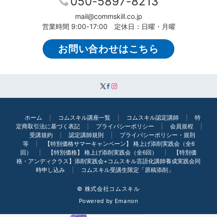
050-5897-8213
mail@commskill.co.jp
営業時間 9:00-17:00 定休日：日曜・月曜
お問い合わせはこちら
ホーム
コムスキル講座一覧
コムスキル認定講師
特
定商取引法に基づく表記
プライバシーポリシー
会員規程
受講規約
認定講師規則
プライバシーポリシー・規則
等
【特別価格サマーキャンペーン】 格上げ添削実践会（全6
回）
【特別価格】 格上げ添削実践会（全6回）
【特別価
格・アンディクラス】添削実践会+コムスキル言語化講師養成実践会同
時申し込み
コムスキル受講生限定「原稿添削」
© 株式会社コムスキル
Powered by
Emanon