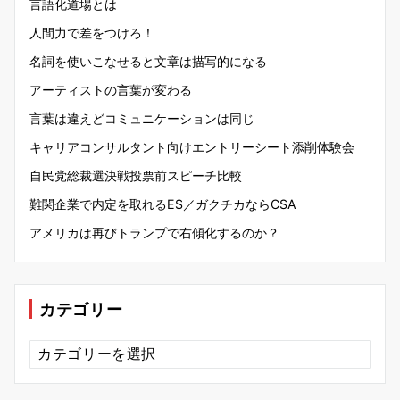
言語化道場とは
人間力で差をつけろ！
名詞を使いこなせると文章は描写的になる
アーティストの言葉が変わる
言葉は違えどコミュニケーションは同じ
キャリアコンサルタント向けエントリーシート添削体験会
自民党総裁選決戦投票前スピーチ比較
難関企業で内定を取れるES／ガクチカならCSA
アメリカは再びトランプで右傾化するのか？
カテゴリー
カ
テ
ゴ