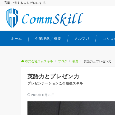
言葉で損する人をゼロにする
ホーム
企業理念／概要
メルマガ
コムス
株式会社コムスキル
ブログ
教育
英語力とプレゼン力
英語力とプレゼン力
プレゼンテーションこそ最強スキル
2019年11月20日