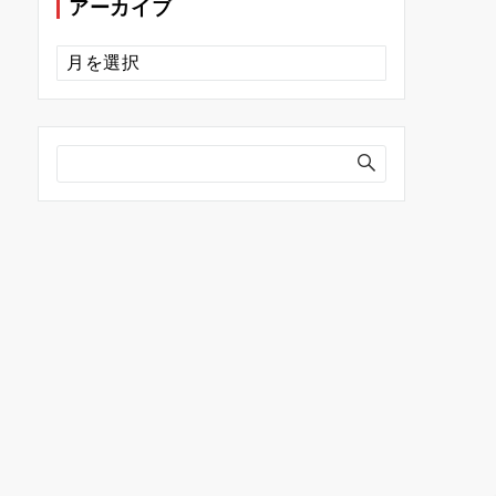
アーカイブ
ア
ー
カ
イ
ブ