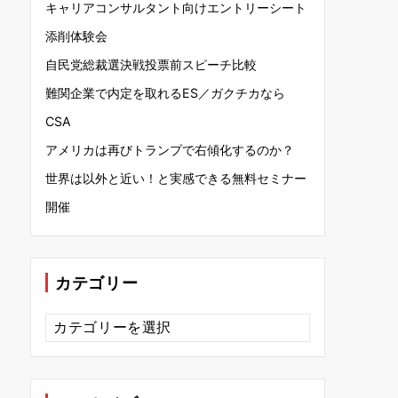
キャリアコンサルタント向けエントリーシート
添削体験会
自民党総裁選決戦投票前スピーチ比較
難関企業で内定を取れるES／ガクチカなら
CSA
アメリカは再びトランプで右傾化するのか？
世界は以外と近い！と実感できる無料セミナー
開催
カテゴリー
カ
テ
ゴ
リ
ー