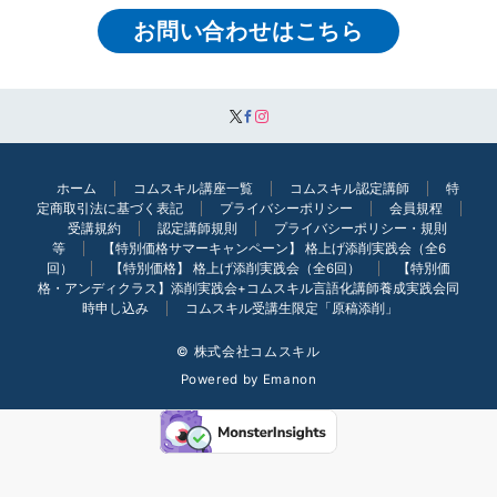
お問い合わせはこちら
ホーム
コムスキル講座一覧
コムスキル認定講師
特
定商取引法に基づく表記
プライバシーポリシー
会員規程
受講規約
認定講師規則
プライバシーポリシー・規則
等
【特別価格サマーキャンペーン】 格上げ添削実践会（全6
回）
【特別価格】 格上げ添削実践会（全6回）
【特別価
格・アンディクラス】添削実践会+コムスキル言語化講師養成実践会同
時申し込み
コムスキル受講生限定「原稿添削」
© 株式会社コムスキル
Powered by
Emanon
無料相談はこちら