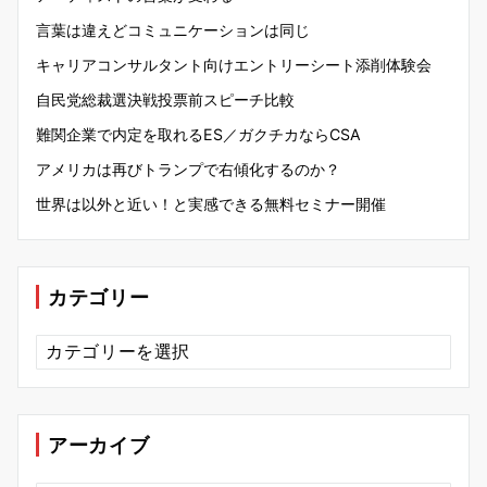
言葉は違えどコミュニケーションは同じ
キャリアコンサルタント向けエントリーシート添削体験会
自民党総裁選決戦投票前スピーチ比較
難関企業で内定を取れるES／ガクチカならCSA
アメリカは再びトランプで右傾化するのか？
世界は以外と近い！と実感できる無料セミナー開催
カテゴリー
カ
テ
ゴ
リ
ー
アーカイブ
ア