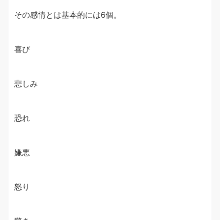
その感情とは基本的には6個。
喜び
悲しみ
恐れ
嫌悪
怒り