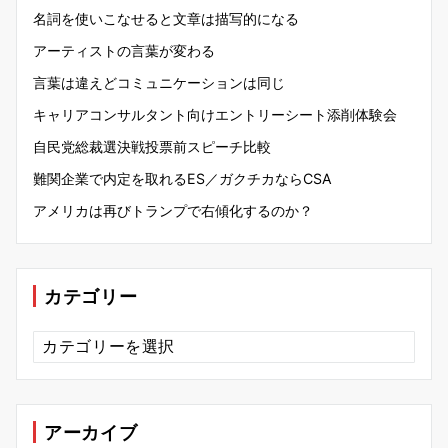
名詞を使いこなせると文章は描写的になる
アーティストの言葉が変わる
言葉は違えどコミュニケーションは同じ
キャリアコンサルタント向けエントリーシート添削体験会
自民党総裁選決戦投票前スピーチ比較
難関企業で内定を取れるES／ガクチカならCSA
アメリカは再びトランプで右傾化するのか？
カテゴリー
カ
テ
ゴ
リ
ー
アーカイブ