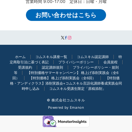
営業時間 9:00-17:00 定休日：日曜・月曜
お問い合わせはこちら
ホーム
コムスキル講座一覧
コムスキル認定講師
特
定商取引法に基づく表記
プライバシーポリシー
会員規程
受講規約
認定講師規則
プライバシーポリシー・規則
等
【特別価格サマーキャンペーン】 格上げ添削実践会（全6
回）
【特別価格】 格上げ添削実践会（全6回）
【特別価
格・アンディクラス】添削実践会+コムスキル言語化講師養成実践会同
時申し込み
コムスキル受講生限定「原稿添削」
© 株式会社コムスキル
Powered by
Emanon