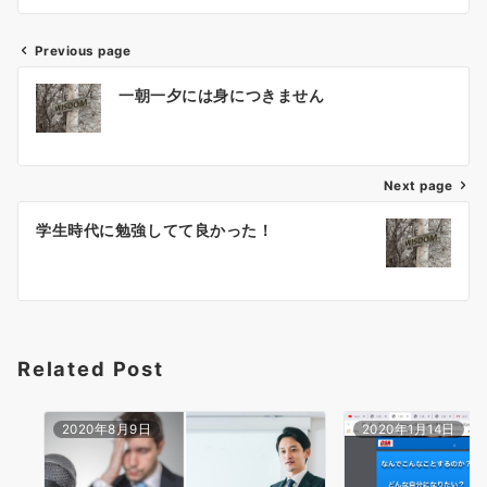
Previous page
投
一朝一夕には身につきません
稿
ナ
ビ
ゲ
Next page
ー
学生時代に勉強してて良かった！
シ
ョ
ン
Related Post
2020年8月9日
2020年1月14日