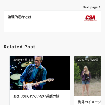
投
Next page
稿
論理的思考とは
ナ
ビ
ゲ
ー
シ
Related Post
ョ
ン
2019年4月16日
2019年9月20日
あまり知られていない英語の話
海外のイメージ..