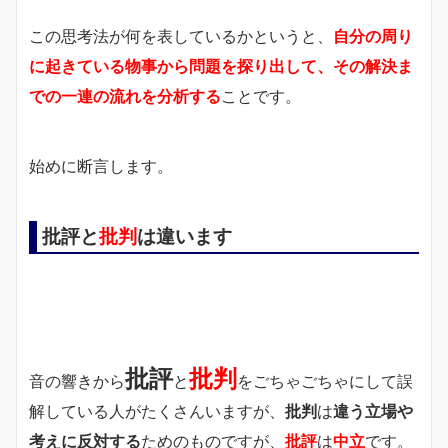
この思考法が何を表しているかというと、
自分の周り
に起きている物事から問題を探り出して、その解決ま
での一連の流れを分析する
ことです。
始めに断言します。
批評と
批判
は違います
批評
批判
音の響きから
と
をごちゃごちゃにして誤
解している人がたくさんいますが、
批判
は
違う立場や
考えに反対する
ためのものですが、
批評
は
中立
です。