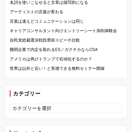
名詞を使いこなせると文章は描写的になる
アーティストの言葉が変わる
言葉は違えどコミュニケーションは同じ
キャリアコンサルタント向けエントリーシート添削体験会
自民党総裁選決戦投票前スピーチ比較
難関企業で内定を取れるES／ガクチカならCSA
アメリカは再びトランプで右傾化するのか？
世界は以外と近い！と実感できる無料セミナー開催
カテゴリー
カ
テ
ゴ
リ
ー