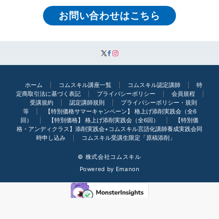
お問い合わせはこちら
ホーム
コムスキル講座一覧
コムスキル認定講師
特
定商取引法に基づく表記
プライバシーポリシー
会員規程
受講規約
認定講師規則
プライバシーポリシー・規則
等
【特別価格サマーキャンペーン】 格上げ添削実践会（全6
回）
【特別価格】 格上げ添削実践会（全6回）
【特別価
格・アンディクラス】添削実践会+コムスキル言語化講師養成実践会同
時申し込み
コムスキル受講生限定「原稿添削」
© 株式会社コムスキル
Powered by
Emanon
無料相談はこちら