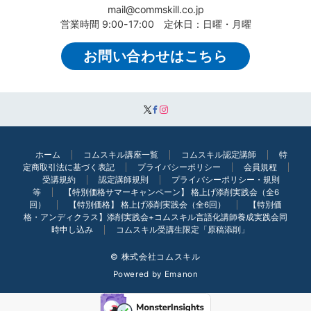
mail@commskill.co.jp
営業時間 9:00-17:00 定休日：日曜・月曜
お問い合わせはこちら
ホーム
コムスキル講座一覧
コムスキル認定講師
特
定商取引法に基づく表記
プライバシーポリシー
会員規程
受講規約
認定講師規則
プライバシーポリシー・規則
等
【特別価格サマーキャンペーン】 格上げ添削実践会（全6
回）
【特別価格】 格上げ添削実践会（全6回）
【特別価
格・アンディクラス】添削実践会+コムスキル言語化講師養成実践会同
時申し込み
コムスキル受講生限定「原稿添削」
© 株式会社コムスキル
Powered by
Emanon