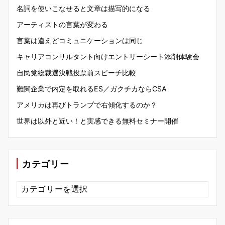
名詞を使いこなせると文章は描写的になる
アーティストの言葉が変わる
言葉は違えどコミュニケーションは同じ
キャリアコンサルタント向けエントリーシート添削体験会
自民党総裁選決戦投票前スピーチ比較
難関企業で内定を取れるES／ガクチカならCSA
アメリカは再びトランプで右傾化するのか？
世界は以外と近い！と実感できる無料セミナー開催
カテゴリー
カ
テ
ゴ
リ