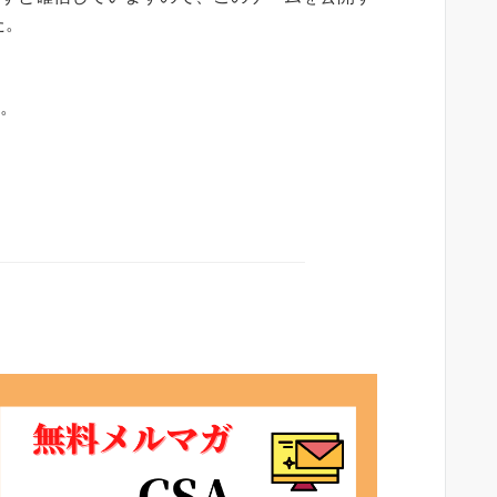
た。
い。