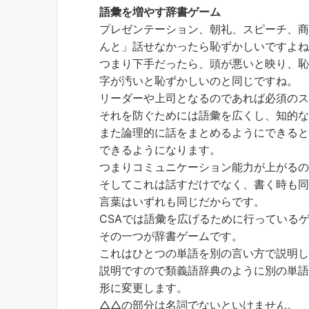
語彙を増やす辞書ゲーム
プレゼンテーション、朝礼、スピーチ、
んと」話せなかったら恥ずかしいですよ
つまり下手だったら、頭が悪いと映り、
字が汚いと恥ずかしいのと同じですね。
リーダーや上司となるのであれば必須の
それを防ぐためには語彙を広くし、知的
また論理的に話をまとめるようにできる
できるようになります。
つまりコミュニケーション能力が上がる
そしてこれは話すだけでなく、書く時も
言葉はいずれも同じだからです。
CSAでは語彙を広げるために行っている
その一つが辞書ゲームです。
これはひとつの単語を別の言い方で説明
説明ですので類義語辞典のように別の単
形に変更します。
△△の部分は名詞でないといけません。