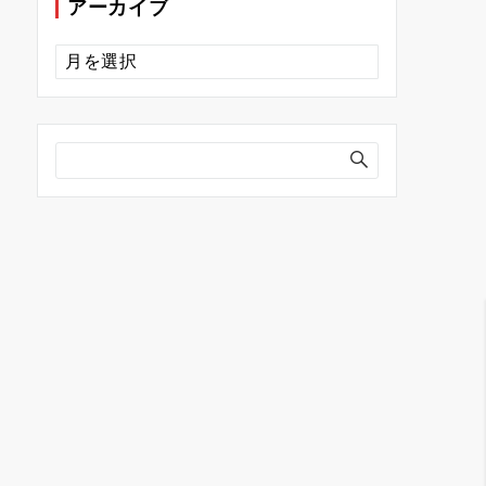
アーカイブ
ア
ー
カ
イ
ブ