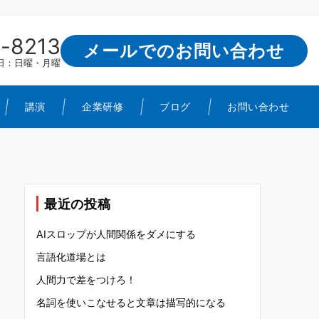
-8213
メールでのお問い合わせ
定休日：日曜・月曜
講演
企業研修
ブログ
お問い合わせ
最近の投稿
AIスロップが人間関係をダメにする
言語化道場とは
人間力で差をつけろ！
名詞を使いこなせると文章は描写的になる