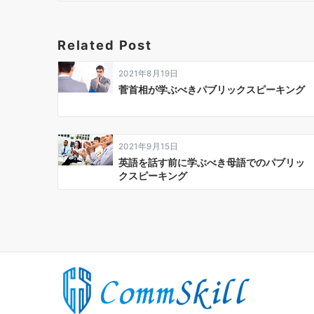
ゲ
ー
Related Post
シ
ョ
2021年8月19日
ン
菅首相が学ぶべきパブリックスピーキング
2021年9月15日
英語を話す前に学ぶべき母語でのパブリッ
クスピーキング