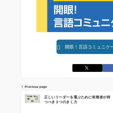
開眼！言語コミュニケ
Previous page
投
正しいリーダーを選ぶために有権者が持
稿
つべき２つのきく力
ナ
ビ