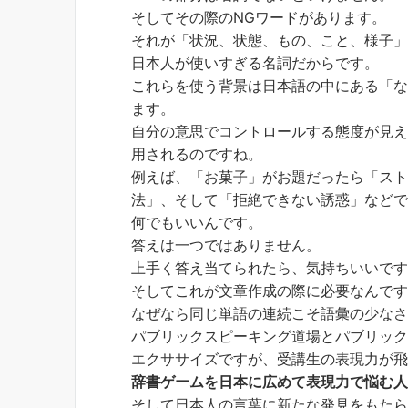
そしてその際のNGワードがあります。
それが「状況、状態、もの、こと、様子
日本人が使いすぎる名詞だからです。
これらを使う背景は日本語の中にある「
ます。
自分の意思でコントロールする態度が見
用されるのですね。
例えば、「お菓子」がお題だったら「ス
法」、そして「拒絶できない誘惑」など
何でもいいんです。
答えは一つではありません。
上手く答え当てられたら、気持ちいいで
そしてこれが文章作成の際に必要なんで
なぜなら同じ単語の連続こそ語彙の少な
パブリックスピーキング道場とパブリッ
エクササイズですが、受講生の表現力が
辞書ゲームを日本に広めて表現力で悩む
そして日本人の言葉に新たな発見をもた