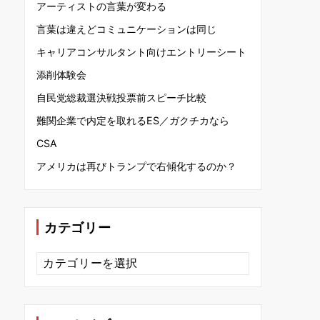
アーティストの言葉が変わる
言葉は違えどコミュニケーションは同じ
キャリアコンサルタント向けエントリーシート
添削体験会
自民党総裁選決戦投票前スピーチ比較
難関企業で内定を取れるES／ガクチカなら
CSA
アメリカは再びトランプで右傾化するのか？
カテゴリー
カ
テ
ゴ
リ
ー