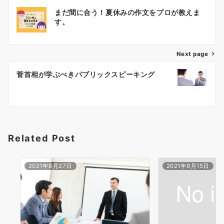
投
まだ間に合う！夏休みの作文をプロが教えま
稿
す。
ナ
ビ
ゲ
Next page
ー
菅首相が学ぶべきパブリックスピーキング
シ
ョ
ン
Related Post
2021年8月27日
2021年9月15日