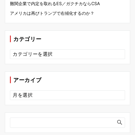
難関企業で内定を取れるES／ガクチカならCSA
アメリカは再びトランプで右傾化するのか？
カテゴリー
カ
テ
ゴ
リ
ー
アーカイブ
ア
ー
カ
イ
ブ