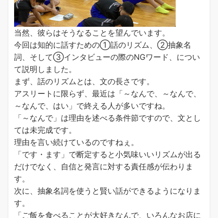
当然、彼らはそうなることを望んでいます。
今回は知的に話すための①話のリズム、②抽象名
詞、そして③インタビューの際のNGワード、につい
て説明しました。
まず、話のリズムとは、文の長さです。
アスリートに限らず、最近は「～なんで、～なんで、
～なんで、はい」で終える人が多いですね。
「～なんで」は理由を述べる条件節ですので、文とし
ては未完成です。
理由を言い続けているのですねぇ。
「です・ます」で断定すると小気味いいリズムが出る
だけでなく、自信と発言に対する責任感が伝わりま
す。
次に、抽象名詞を使うと賢い話ができるようになりま
す。
「ご飯を食べることが大好きなんで、いろんなお店に