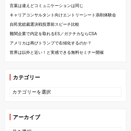
言葉は違えどコミュニケーションは同じ
キャリアコンサルタント向けエントリーシート添削体験会
自民党総裁選決戦投票前スピーチ比較
難関企業で内定を取れるES／ガクチカならCSA
アメリカは再びトランプで右傾化するのか？
世界は以外と近い！と実感できる無料セミナー開催
カテゴリー
カ
テ
ゴ
リ
ー
アーカイブ
ア