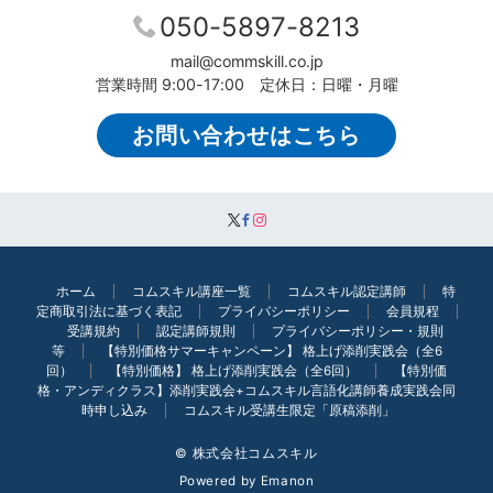
050-5897-8213
mail@commskill.co.jp
営業時間 9:00-17:00 定休日：日曜・月曜
お問い合わせはこちら
ホーム
コムスキル講座一覧
コムスキル認定講師
特
定商取引法に基づく表記
プライバシーポリシー
会員規程
受講規約
認定講師規則
プライバシーポリシー・規則
等
【特別価格サマーキャンペーン】 格上げ添削実践会（全6
回）
【特別価格】 格上げ添削実践会（全6回）
【特別価
格・アンディクラス】添削実践会+コムスキル言語化講師養成実践会同
時申し込み
コムスキル受講生限定「原稿添削」
© 株式会社コムスキル
Powered by
Emanon