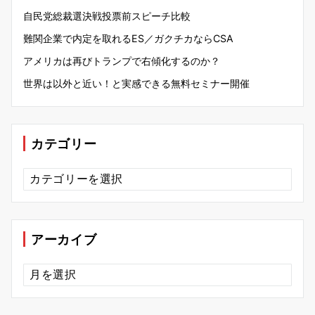
自民党総裁選決戦投票前スピーチ比較
難関企業で内定を取れるES／ガクチカならCSA
アメリカは再びトランプで右傾化するのか？
世界は以外と近い！と実感できる無料セミナー開催
カテゴリー
カ
テ
ゴ
リ
ー
アーカイブ
ア
ー
カ
イ