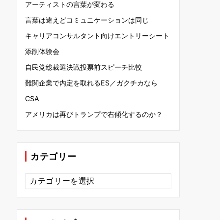
アーティストの言葉が変わる
言葉は違えどコミュニケーションは同じ
キャリアコンサルタント向けエントリーシート
添削体験会
自民党総裁選決戦投票前スピーチ比較
難関企業で内定を取れるES／ガクチカなら
CSA
アメリカは再びトランプで右傾化するのか？
カテゴリー
カ
テ
ゴ
リ
ー