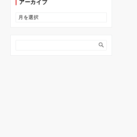
アーカイブ
ア
ー
カ
イ
ブ