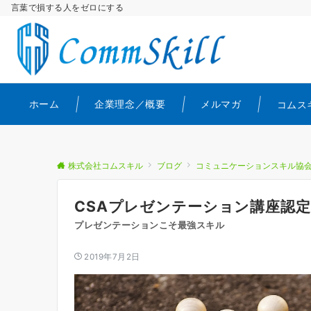
言葉で損する人をゼロにする
ホーム
企業理念／概要
メルマガ
コムス
株式会社コムスキル
ブログ
コミュニケーションスキル協
CSAプレゼンテーション講座認
プレゼンテーションこそ最強スキル
2019年7月2日