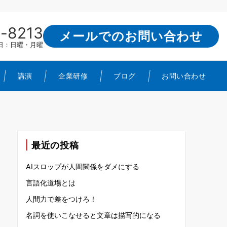
-8213
メールでのお問い合わせ
定休日：日曜・月曜
講演
企業研修
ブログ
お問い合わせ
最近の投稿
AIスロップが人間関係をダメにする
言語化道場とは
人間力で差をつけろ！
名詞を使いこなせると文章は描写的になる