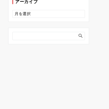
アーカイブ
ア
ー
カ
イ
ブ