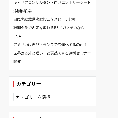
キャリアコンサルタント向けエントリーシート
添削体験会
自民党総裁選決戦投票前スピーチ比較
難関企業で内定を取れるES／ガクチカなら
CSA
アメリカは再びトランプで右傾化するのか？
世界は以外と近い！と実感できる無料セミナー
開催
カテゴリー
カ
テ
ゴ
リ
ー