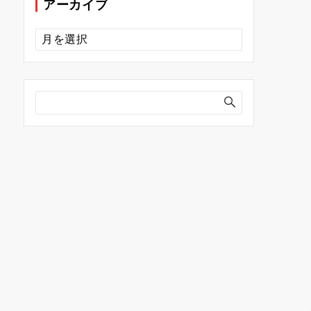
アーカイブ
ア
ー
カ
イ
ブ