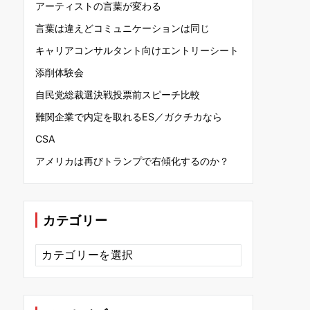
アーティストの言葉が変わる
言葉は違えどコミュニケーションは同じ
キャリアコンサルタント向けエントリーシート
添削体験会
自民党総裁選決戦投票前スピーチ比較
難関企業で内定を取れるES／ガクチカなら
CSA
アメリカは再びトランプで右傾化するのか？
カテゴリー
カ
テ
ゴ
リ
ー