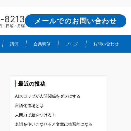
-8213
メールでのお問い合わせ
定休日：日曜・月曜
講演
企業研修
ブログ
お問い合わせ
最近の投稿
AIスロップが人間関係をダメにする
言語化道場とは
人間力で差をつけろ！
名詞を使いこなせると文章は描写的になる