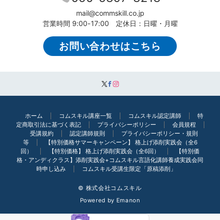
mail@commskill.co.jp
営業時間 9:00-17:00 定休日：日曜・月曜
お問い合わせはこちら
ホーム
コムスキル講座一覧
コムスキル認定講師
特
定商取引法に基づく表記
プライバシーポリシー
会員規程
受講規約
認定講師規則
プライバシーポリシー・規則
等
【特別価格サマーキャンペーン】 格上げ添削実践会（全6
回）
【特別価格】 格上げ添削実践会（全6回）
【特別価
格・アンディクラス】添削実践会+コムスキル言語化講師養成実践会同
時申し込み
コムスキル受講生限定「原稿添削」
© 株式会社コムスキル
Powered by
Emanon