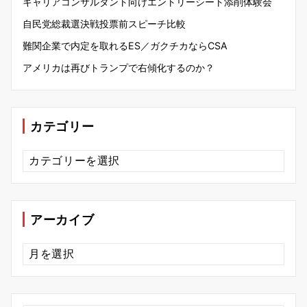
キャリアコンサルタント向けエントリーシート添削体験会
自民党総裁選決戦投票前スピーチ比較
難関企業で内定を取れるES／ガクチカならCSA
アメリカは再びトランプで右傾化するのか？
カテゴリー
カ
テ
ゴ
リ
ー
アーカイブ
ア
ー
カ
イ
ブ