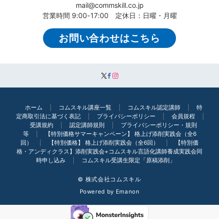
mail@commskill.co.jp
営業時間 9:00-17:00 定休日：日曜・月曜
お問い合わせはこちら
ホーム
コムスキル講座一覧
コムスキル認定講師
特
定商取引法に基づく表記
プライバシーポリシー
会員規程
受講規約
認定講師規則
プライバシーポリシー・規則
等
【特別価格サマーキャンペーン】 格上げ添削実践会（全6
回）
【特別価格】 格上げ添削実践会（全6回）
【特別価
格・アンディクラス】添削実践会+コムスキル言語化講師養成実践会同
時申し込み
コムスキル受講生限定「原稿添削」
© 株式会社コムスキル
Powered by
Emanon