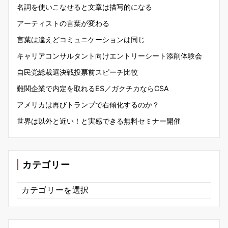
名詞を使いこなせると文章は描写的になる
アーティストの言葉が変わる
言葉は違えどコミュニケーションは同じ
キャリアコンサルタント向けエントリーシート添削体験会
自民党総裁選決戦投票前スピーチ比較
難関企業で内定を取れるES／ガクチカならCSA
アメリカは再びトランプで右傾化するのか？
世界は以外と近い！と実感できる無料セミナー開催
カテゴリー
カ
テ
ゴ
リ
ー