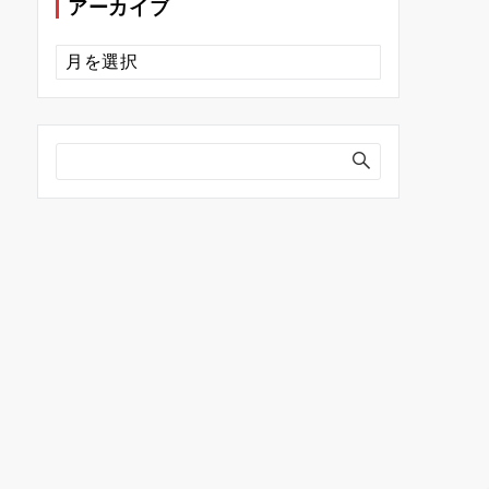
アーカイブ
ア
ー
カ
イ
ブ