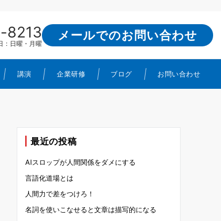
-8213
メールでのお問い合わせ
定休日：日曜・月曜
講演
企業研修
ブログ
お問い合わせ
最近の投稿
AIスロップが人間関係をダメにする
言語化道場とは
人間力で差をつけろ！
名詞を使いこなせると文章は描写的になる