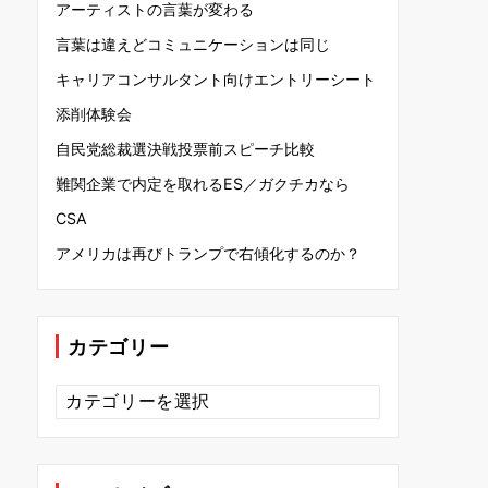
アーティストの言葉が変わる
言葉は違えどコミュニケーションは同じ
キャリアコンサルタント向けエントリーシート
添削体験会
自民党総裁選決戦投票前スピーチ比較
難関企業で内定を取れるES／ガクチカなら
CSA
アメリカは再びトランプで右傾化するのか？
カテゴリー
カ
テ
ゴ
リ
ー