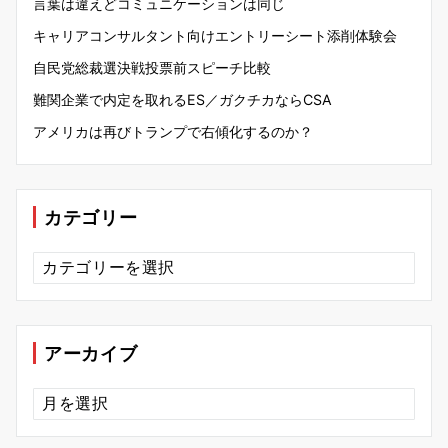
言葉は違えどコミュニケーションは同じ
キャリアコンサルタント向けエントリーシート添削体験会
自民党総裁選決戦投票前スピーチ比較
難関企業で内定を取れるES／ガクチカならCSA
アメリカは再びトランプで右傾化するのか？
カテゴリー
カ
テ
ゴ
リ
ー
アーカイブ
ア
ー
カ