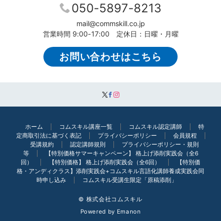
050-5897-8213
mail@commskill.co.jp
営業時間 9:00-17:00 定休日：日曜・月曜
お問い合わせはこちら
ホーム
コムスキル講座一覧
コムスキル認定講師
特
定商取引法に基づく表記
プライバシーポリシー
会員規程
受講規約
認定講師規則
プライバシーポリシー・規則
等
【特別価格サマーキャンペーン】 格上げ添削実践会（全6
回）
【特別価格】 格上げ添削実践会（全6回）
【特別価
格・アンディクラス】添削実践会+コムスキル言語化講師養成実践会同
時申し込み
コムスキル受講生限定「原稿添削」
© 株式会社コムスキル
Powered by
Emanon