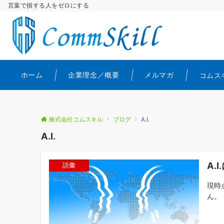
言葉で損する人をゼロにする
ホーム
企業理念／概要
メルマガ
コムス
株式会社コムスキル
ブログ
A.I.
A.I.
A.
語彙
現時
ん。 