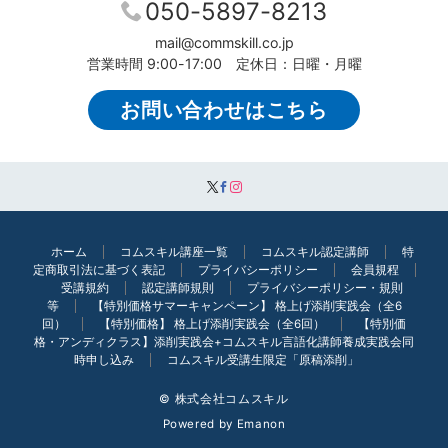
050-5897-8213
mail@commskill.co.jp
営業時間 9:00-17:00 定休日：日曜・月曜
お問い合わせはこちら
ホーム
コムスキル講座一覧
コムスキル認定講師
特
定商取引法に基づく表記
プライバシーポリシー
会員規程
受講規約
認定講師規則
プライバシーポリシー・規則
等
【特別価格サマーキャンペーン】 格上げ添削実践会（全6
回）
【特別価格】 格上げ添削実践会（全6回）
【特別価
格・アンディクラス】添削実践会+コムスキル言語化講師養成実践会同
時申し込み
コムスキル受講生限定「原稿添削」
© 株式会社コムスキル
Powered by
Emanon