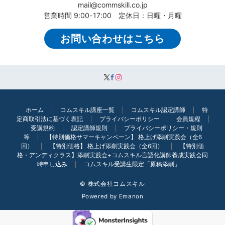
mail@commskill.co.jp
営業時間 9:00-17:00 定休日：日曜・月曜
お問い合わせはこちら
ホーム
コムスキル講座一覧
コムスキル認定講師
特
定商取引法に基づく表記
プライバシーポリシー
会員規程
受講規約
認定講師規則
プライバシーポリシー・規則
等
【特別価格サマーキャンペーン】 格上げ添削実践会（全6
回）
【特別価格】 格上げ添削実践会（全6回）
【特別価
格・アンディクラス】添削実践会+コムスキル言語化講師養成実践会同
時申し込み
コムスキル受講生限定「原稿添削」
© 株式会社コムスキル
Powered by
Emanon