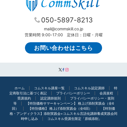
050-5897-8213
mail@commskill.co.jp
営業時間 9:00-17:00 定休日：日曜・月曜
お問い合わせはこちら
ホーム
コムスキル講座一覧
コムスキル認定講師
特
定商取引法に基づく表記
プライバシーポリシー
会員規程
受講規約
認定講師規則
プライバシーポリシー・規則
等
【特別価格サマーキャンペーン】 格上げ添削実践会（全6
回）
【特別価格】 格上げ添削実践会（全6回）
【特別価
格・アンディクラス】添削実践会+コムスキル言語化講師養成実践会同
時申し込み
コムスキル受講生限定「原稿添削」