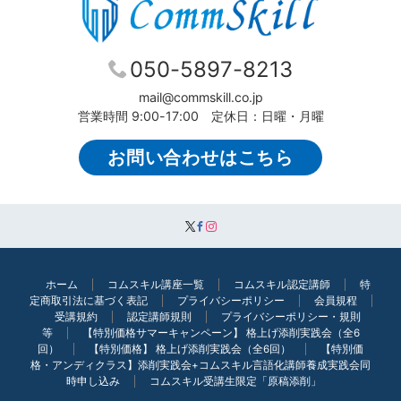
050-5897-8213
mail@commskill.co.jp
営業時間 9:00-17:00 定休日：日曜・月曜
お問い合わせはこちら
ホーム
コムスキル講座一覧
コムスキル認定講師
特
定商取引法に基づく表記
プライバシーポリシー
会員規程
受講規約
認定講師規則
プライバシーポリシー・規則
等
【特別価格サマーキャンペーン】 格上げ添削実践会（全6
回）
【特別価格】 格上げ添削実践会（全6回）
【特別価
格・アンディクラス】添削実践会+コムスキル言語化講師養成実践会同
時申し込み
コムスキル受講生限定「原稿添削」