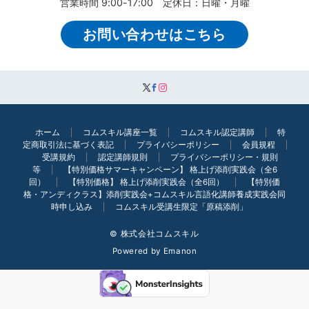
営業時間 9:00-17:00 定休日：日曜・月曜
お問い合わせはこちら
ホーム
コムスキル講座一覧
コムスキル認定講師
特
定商取引法に基づく表記
プライバシーポリシー
会員規程
受講規約
認定講師規則
プライバシーポリシー・規則
等
【特別価格サマーキャンペーン】 格上げ添削実践会（全6
回）
【特別価格】 格上げ添削実践会（全6回）
【特別価
格・アンディクラス】添削実践会+コムスキル言語化講師養成実践会同
時申し込み
コムスキル受講生限定「原稿添削」
© 株式会社コムスキル
Powered by
Emanon