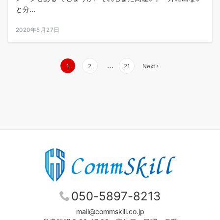
と分...
2020年5月27日
投
…
1
2
21
Next
稿
の
ペ
ー
ジ
送
り
050-5897-8213
mail@commskill.co.jp