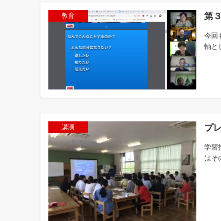
第
教育
今回
軸と
プ
講演
学習
はそ