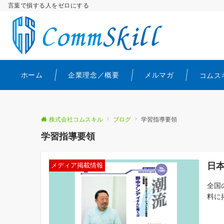
言葉で損する人をゼロにする
ホーム
企業理念／概要
メルマガ
コムス
株式会社コムスキル
ブログ
学習指導要領
学習指導要領
日
メディア掲載情報
全国
料に