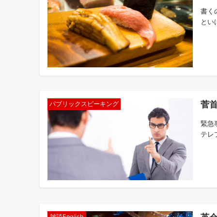
書く
とい
菅
パブリックスピーキング
緊急
テレ
雑談English