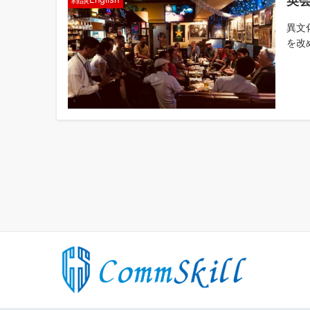
英
異文
を改
投
稿
の
ペ
ー
ジ
送
り