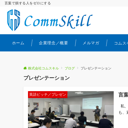
言葉で損する人をゼロにする
ホーム
企業理念／概要
メルマガ
コムス
株式会社コムスキル
ブログ
プレゼンテーション
プレゼンテーション
言
英語ピッチ／プレゼン
私、
も、