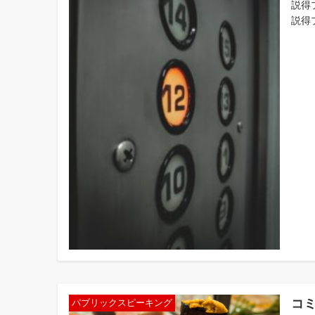
説得
説得
コ
パブリックスピーキング