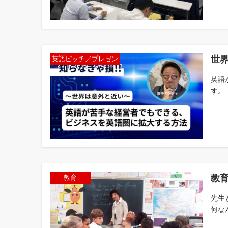
世
英語ピッチ／プレゼン
英語
す。
教
教育
先生
何な