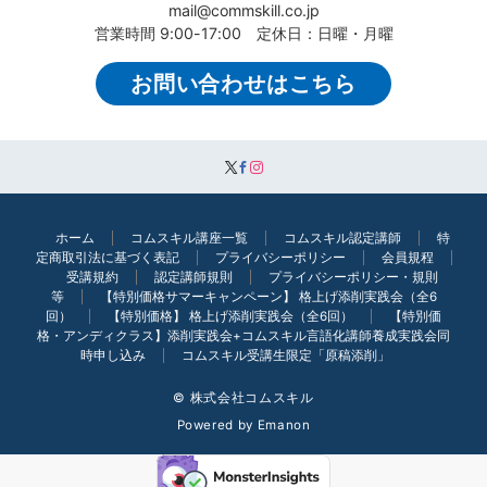
mail@commskill.co.jp
営業時間 9:00-17:00 定休日：日曜・月曜
お問い合わせはこちら
ホーム
コムスキル講座一覧
コムスキル認定講師
特
定商取引法に基づく表記
プライバシーポリシー
会員規程
受講規約
認定講師規則
プライバシーポリシー・規則
等
【特別価格サマーキャンペーン】 格上げ添削実践会（全6
回）
【特別価格】 格上げ添削実践会（全6回）
【特別価
格・アンディクラス】添削実践会+コムスキル言語化講師養成実践会同
時申し込み
コムスキル受講生限定「原稿添削」
© 株式会社コムスキル
Powered by
Emanon