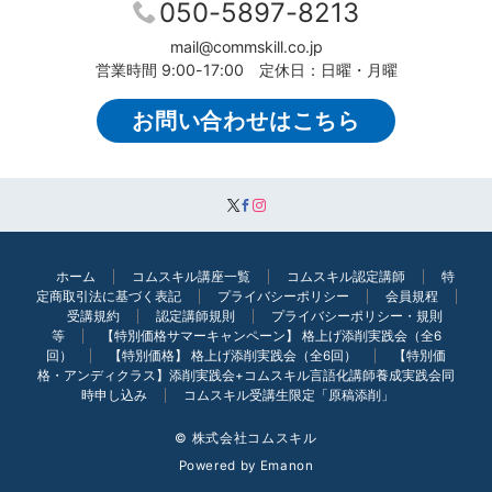
050-5897-8213
mail@commskill.co.jp
営業時間 9:00-17:00 定休日：日曜・月曜
お問い合わせはこちら
ホーム
コムスキル講座一覧
コムスキル認定講師
特
定商取引法に基づく表記
プライバシーポリシー
会員規程
受講規約
認定講師規則
プライバシーポリシー・規則
等
【特別価格サマーキャンペーン】 格上げ添削実践会（全6
回）
【特別価格】 格上げ添削実践会（全6回）
【特別価
格・アンディクラス】添削実践会+コムスキル言語化講師養成実践会同
時申し込み
コムスキル受講生限定「原稿添削」
© 株式会社コムスキル
Powered by
Emanon