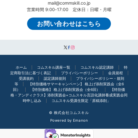
mail@commskill.co.jp
営業時間 9:00-17:00 定休日：日曜・月曜
お問い合わせはこちら
ホーム
コムスキル講座一覧
コムスキル認定講師
特
定商取引法に基づく表記
プライバシーポリシー
会員規程
受講規約
認定講師規則
プライバシーポリシー・規則
等
【特別価格サマーキャンペーン】 格上げ添削実践会（全6
回）
【特別価格】 格上げ添削実践会（全6回）
【特別価
格・アンディクラス】添削実践会+コムスキル言語化講師養成実践会同
時申し込み
コムスキル受講生限定「原稿添削」
© 株式会社コムスキル
Powered by
Emanon