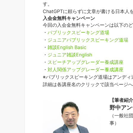
す。
ChatGPTに頼らずに文章が書ける日本
入会金無料キャンペーン
今回の入会金無料キャンペーンは以下の
・
パブリックスピーキング道場
・
ジュニアパブリックスピーキング道場
・
雑談English Basic
・
ジュニア雑談English
・
スピーチアップグレーダー養成講座
・
対人関係アップグレーダー養成講座
※パブリックスピーキング道場はアンディ
詳細は各講座名のクリックで該当ページ
【筆者紹
野中ア
（一般社
事）