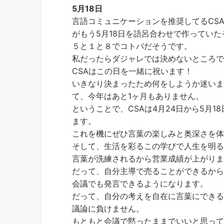
5月18日
言語コミュニケーションを推奨してるCS
がもう5月18日を語呂合わせで作っていた
５と１と８でコトバだそうです。
私だったらダジャレでは決めないところ
CSAはこの日を一緒に祝います！
いきなり決まったため何をしようか迷い
て、今年はあと1ヶ月もありません。
ということで、CSAは4月24日から5月
ます。
これを機にぜひ言葉の楽しみと奥深さを
そして、生活を彩るこの学びで人生を明
言葉が洗練されるから営業成績が上がり
だって、自分主導で売ることができるか
会議でも発言できるようになります。
だって、自分の考えを自在に言葉にでき
議論に負けません。
もともと会議で黙ったままでいいと思って