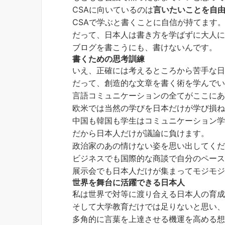
CSAに向いているのは
言いたいことを自
CSAで学ぶと書くことに自信が持てます
だって、日本人は書き方を学ばずに大人
ブログを書こうにも、書けないんです。
書くための思考訓練
いえ、正確には考えるところから苦手な
だって、創造的な文章を書く術を学んで
言語コミュニケーションの全てがここに
欧米では当然の学びを日本だけが学び損
中国も韓国も学生はコミュニケーション
だから日本人だけが議論に負けます。
政治家のあの情けない姿を思い出してく
ビジネスでも国際的な商談で自分のペー
展示会でも日本人だけが集まってモジモ
世界を舞台に活躍できる日本人
私は世界で対等に渡り合える日本人の育成
そして大学教育だけでは足りないと思い
多角的に言葉を上達させる機運を高める想