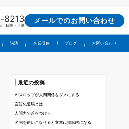
-8213
メールでのお問い合わせ
定休日：日曜・月曜
講演
企業研修
ブログ
お問い合わせ
最近の投稿
AIスロップが人間関係をダメにする
言語化道場とは
人間力で差をつけろ！
名詞を使いこなせると文章は描写的になる