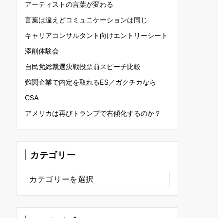
アーティストの言葉が変わる
言葉は違えどコミュニケーションは同じ
キャリアコンサルタント向けエントリーシート
添削体験会
自民党総裁選決戦投票前スピーチ比較
難関企業で内定を取れるES／ガクチカなら
CSA
アメリカは再びトランプで右傾化するのか？
カテゴリー
カ
テ
ゴ
リ
ー