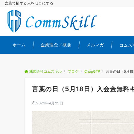
言葉で損する人をゼロにする
ホーム
企業理念／概要
メルマガ
コムス
株式会社コムスキル
ブログ
ChapGTP
言葉の日（5月
言葉の日（5月18日）入会金無
2023年4月25日