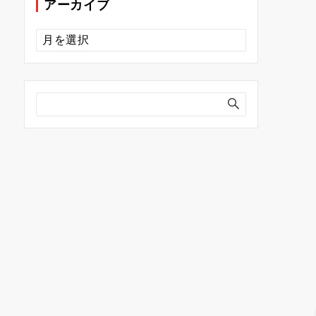
アーカイブ
ア
ー
カ
イ
ブ