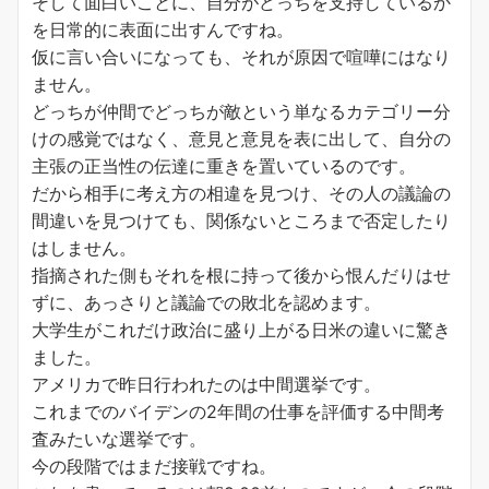
そして面白いことに、自分がどっちを支持しているか
を日常的に表面に出すんですね。
仮に言い合いになっても、それが原因で喧嘩にはなり
ません。
どっちが仲間でどっちが敵という単なるカテゴリー分
けの感覚ではなく、意見と意見を表に出して、自分の
主張の正当性の伝達に重きを置いているのです。
だから相手に考え方の相違を見つけ、その人の議論の
間違いを見つけても、関係ないところまで否定したり
はしません。
指摘された側もそれを根に持って後から恨んだりはせ
ずに、あっさりと議論での敗北を認めます。
大学生がこれだけ政治に盛り上がる日米の違いに驚き
ました。
アメリカで昨日行われたのは中間選挙です。
これまでのバイデンの2年間の仕事を評価する中間考
査みたいな選挙です。
今の段階ではまだ接戦ですね。