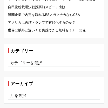
自民党総裁選決戦投票前スピーチ比較
難関企業で内定を取れるES／ガクチカならCSA
アメリカは再びトランプで右傾化するのか？
世界は以外と近い！と実感できる無料セミナー開催
カテゴリー
カ
テ
ゴ
リ
ー
アーカイブ
ア
ー
カ