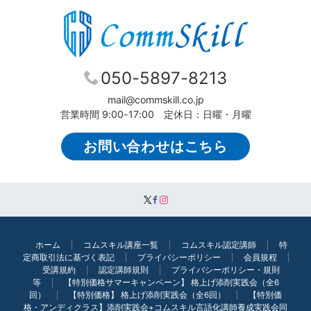
050-5897-8213
mail@commskill.co.jp
営業時間 9:00-17:00 定休日：日曜・月曜
お問い合わせはこちら
ホーム
コムスキル講座一覧
コムスキル認定講師
特
定商取引法に基づく表記
プライバシーポリシー
会員規程
受講規約
認定講師規則
プライバシーポリシー・規則
等
【特別価格サマーキャンペーン】 格上げ添削実践会（全6
回）
【特別価格】 格上げ添削実践会（全6回）
【特別価
格・アンディクラス】添削実践会+コムスキル言語化講師養成実践会同