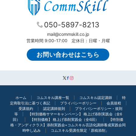
050-5897-8213
mail@commskill.co.jp
営業時間 9:00-17:00 定休日：日曜・月曜
お問い合わせはこちら
ホーム
コムスキル講座一覧
コムスキル認定講師
特
定商取引法に基づく表記
プライバシーポリシー
会員規程
受講規約
認定講師規則
プライバシーポリシー・規則
等
【特別価格サマーキャンペーン】 格上げ添削実践会（全6
回）
【特別価格】 格上げ添削実践会（全6回）
【特別価
格・アンディクラス】添削実践会+コムスキル言語化講師養成実践会同
時申し込み
コムスキル受講生限定「原稿添削」