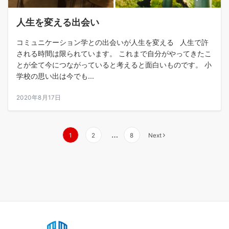
人生を変える出会い
コミュニケーション学との出会いが人生を変える 人生で許
される時間は限られています。 これまで自分がやってきたこ
とが全て今につながっていると考えると面白いものです。 小
学校の思い出は今でも...
2020年8月17日
投
…
1
2
8
Next
稿
の
ペ
ー
ジ
送
り