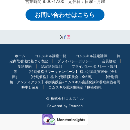
営業時間 9:00-17:00 定休日：日曜・月曜
お問い合わせはこちら
ホーム
コムスキル講座一覧
コムスキル認定講師
特
定商取引法に基づく表記
プライバシーポリシー
会員規程
受講規約
認定講師規則
プライバシーポリシー・規則
等
【特別価格サマーキャンペーン】 格上げ添削実践会（全6
回）
【特別価格】 格上げ添削実践会（全6回）
【特別価
格・アンディクラス】添削実践会+コムスキル言語化講師養成実践会同
時申し込み
コムスキル受講生限定「原稿添削」
© 株式会社コムスキル
Powered by
Emanon