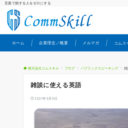
言葉で損する人をゼロにする
ホーム
企業理念／概要
メルマガ
コムス
株式会社コムスキル
ブログ
パブリックスピーキング
雑
雑談に使える英語
2021年3月5日