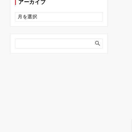
アーカイブ
ア
ー
カ
イ
ブ