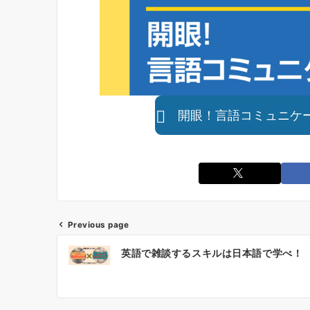
開眼！言語コミュニケ
Previous page
投
英語で雑談するスキルは日本語で学べ！
稿
ナ
ビ