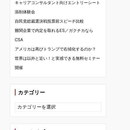
キャリアコンサルタント向けエントリーシート
添削体験会
自民党総裁選決戦投票前スピーチ比較
難関企業で内定を取れるES／ガクチカなら
CSA
アメリカは再びトランプで右傾化するのか？
世界は以外と近い！と実感できる無料セミナー
開催
カテゴリー
カ
テ
ゴ
リ
ー